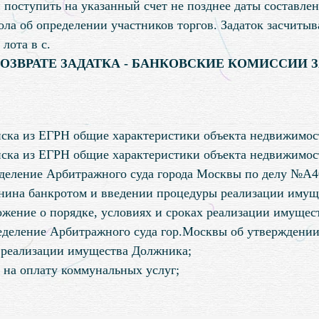
 поступить на указанный счет не позднее даты составле
ола об определении участников торгов. Задаток засчитыва
лота в с.
ВОЗВРАТЕ ЗАДАТКА - БАНКОВСКИЕ КОМИССИИ 
ска из ЕГРН общие характеристики объекта недвижимост
ска из ЕГРН общие характеристики объекта недвижимост
деление Арбитражного суда города Москвы по делу №А4
нина банкротом и введении процедуры реализации имуще
ожение о порядке, условиях и сроках реализации имущес
еделение Арбитражного суда гор.Москвы об утверждении
 реализации имущества Должника;
т на оплату коммунальных услуг;