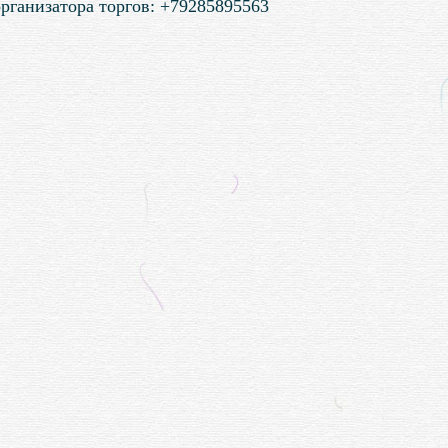
рганизатора торгов:
+79285895563