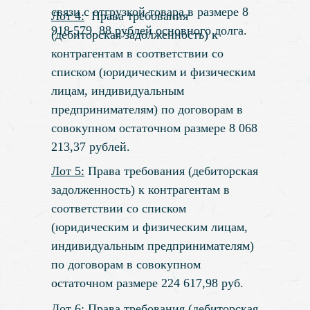
связи с отгрузкой товара в размере 8
Лот 4:
Права требования
918 579, 88 рублей основного долга.
(дебиторская задолженность) к
контрагентам в соответствии со
списком (юридическим и физическим
лицам, индивидуальным
предпринимателям) по договорам в
совокупном остаточном размере 8 068
213,37 рублей.
Лот 5:
Права требования (дебиторская
задолженность) к контрагентам в
соответствии со списком
(юридическим и физическим лицам,
индивидуальным предпринимателям)
по договорам в совокупном
остаточном размере 224 617,98 руб.
Лот 6:
Права требования (дебиторская