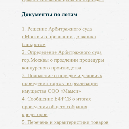
Документы по лотам
1. Решение Арбитражного суда
г.Москвы о признании должника
банкротом
2. Определение Арбитражного суда
гор.Москвы о продлении процедуры
конкурсного производства
3. П
оложение о порядке и условиях
проведения торгов по реализации
имущества ООО «Мамси»
4. Сообщение ЕФРСБ о итогах
проведения общего собрания
кредиторов
5. Перечень и характеристики товаров